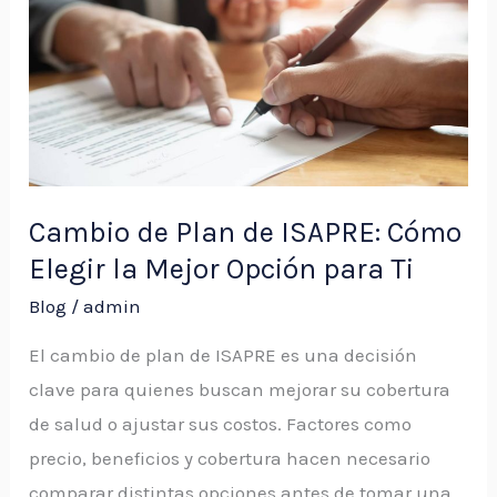
de
ISAPRE:
Cómo
Elegir
la
Mejor
Opción
Cambio de Plan de ISAPRE: Cómo
para
Elegir la Mejor Opción para Ti
Ti
Blog
/
admin
El cambio de plan de ISAPRE es una decisión
clave para quienes buscan mejorar su cobertura
de salud o ajustar sus costos. Factores como
precio, beneficios y cobertura hacen necesario
comparar distintas opciones antes de tomar una