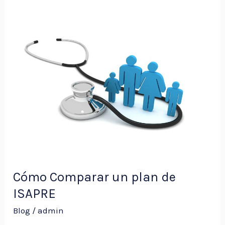
Cómo
Comparar
un
plan
de
ISAPRE
Cómo Comparar un plan de
ISAPRE
Blog
/
admin