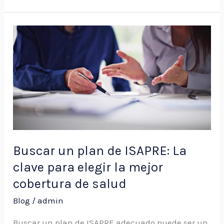
Buscar
un
plan
de
ISAPRE:
La
clave
para
Buscar un plan de ISAPRE: La
elegir
clave para elegir la mejor
la
cobertura de salud
mejor
Blog
/
admin
cobertura
de
Buscar un plan de ISAPRE adecuado puede ser un