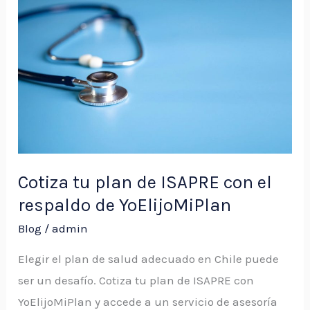
Cotiza
tu
plan
de
ISAPRE
con
el
respaldo
Cotiza tu plan de ISAPRE con el
de
respaldo de YoElijoMiPlan
YoElijoMiPlan
Blog
/
admin
Elegir el plan de salud adecuado en Chile puede
ser un desafío. Cotiza tu plan de ISAPRE con
YoElijoMiPlan y accede a un servicio de asesoría