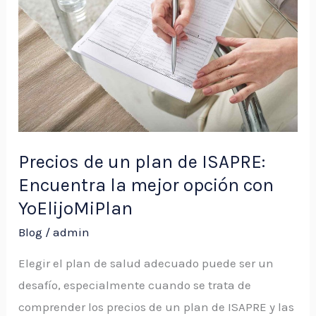
plan
de
ISAPRE:
Encuentra
la
mejor
opción
Precios de un plan de ISAPRE:
con
Encuentra la mejor opción con
YoElijoMiPlan
YoElijoMiPlan
Blog
/
admin
Elegir el plan de salud adecuado puede ser un
desafío, especialmente cuando se trata de
comprender los precios de un plan de ISAPRE y las