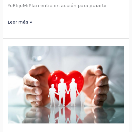
YoElijoMiPlan entra en acción para guiarte
Leer más »
Me
subieron
el
plan
de
ISAPRE,
¿qué
puedo
hacer?