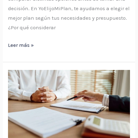
decisión. En YoElijoMiPlan, te ayudamos a elegir el
mejor plan según tus necesidades y presupuesto.
¿Por qué considerar
Leer más »
Comparar
planes
de
salud:
cómo
elegir
el